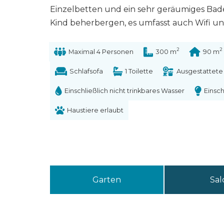
Einzelbetten und ein sehr geräumiges Bad
Kind beherbergen, es umfasst auch Wifi und
2
2
Maximal 4 Personen
300 m
90 m
Schlafsofa
1 Toilette
Ausgestattete
Einschließlich nicht trinkbares Wasser
Einsch
Haustiere erlaubt
Garten
Sal