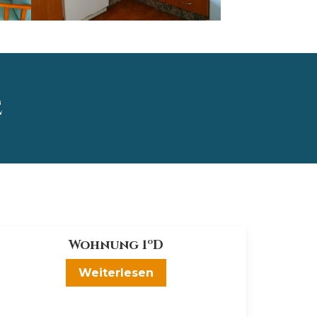
e
Wohnung 1ºD
Weiterlesen