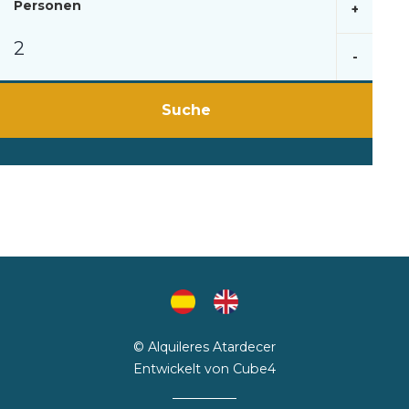
Personen
+
-
Suche
© Alquileres Atardecer
Entwickelt von
Cube4